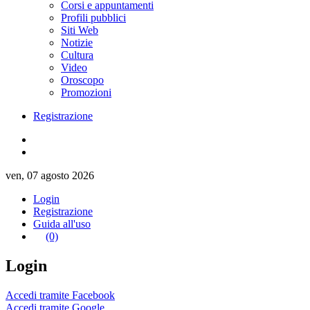
Corsi e appuntamenti
Profili pubblici
Siti Web
Notizie
Cultura
Video
Oroscopo
Promozioni
Registrazione
ven, 07 agosto 2026
Login
Registrazione
Guida all'uso
(0)
Login
Accedi tramite Facebook
Accedi tramite Google