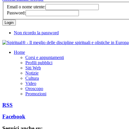
Email o nome utente:
Password:
Non ricordo la password
Home
Corsi e appuntamenti
Profili pubblici
Siti Web
Notizie
Cultura
Video
Oroscopo
Promozioni
RSS
Facebook
Seguici anche su: