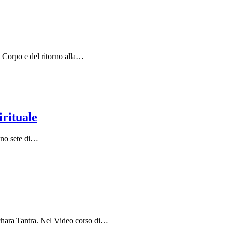
el Corpo e del ritorno alla…
irituale
nno sete di…
mchara Tantra. Nel Video corso di…