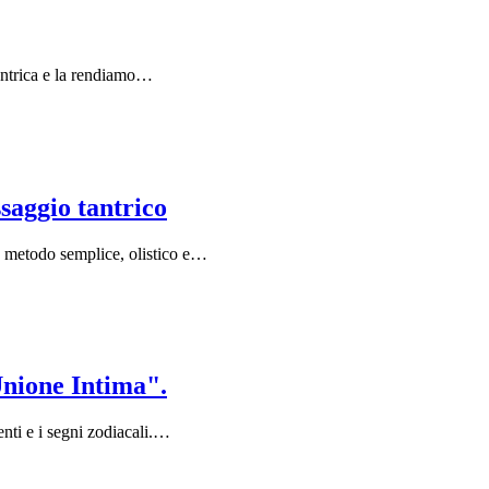
antrica e la rendiamo…
saggio tantrico
n metodo semplice, olistico e…
Unione Intima".
enti e i segni zodiacali.…