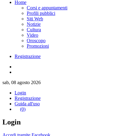
Home
Corsi e appuntamenti
Profili pubblici
Siti Web
Notizie
Cultura
Video
Oroscopo
Promozioni
Registrazione
sab, 08 agosto 2026
Login
Registrazione
Guida all'uso
(0)
Login
Accedi tramite Facebook