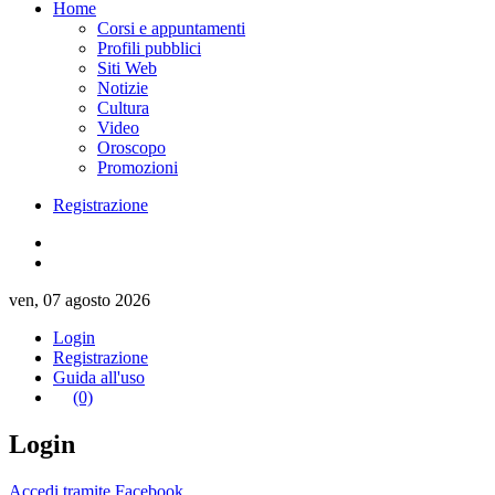
Home
Corsi e appuntamenti
Profili pubblici
Siti Web
Notizie
Cultura
Video
Oroscopo
Promozioni
Registrazione
ven, 07 agosto 2026
Login
Registrazione
Guida all'uso
(0)
Login
Accedi tramite Facebook