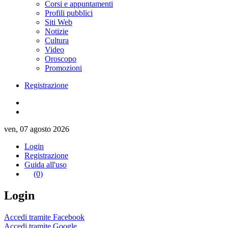
Corsi e appuntamenti
Profili pubblici
Siti Web
Notizie
Cultura
Video
Oroscopo
Promozioni
Registrazione
ven, 07 agosto 2026
Login
Registrazione
Guida all'uso
(0)
Login
Accedi tramite Facebook
Accedi tramite Google