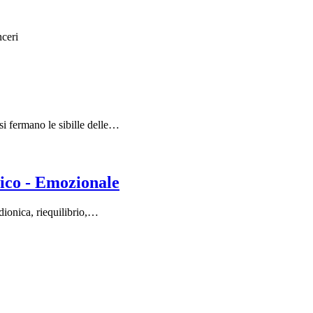
nceri
si fermano le sibille delle…
ico - Emozionale
adionica, riequilibrio,…