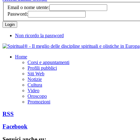
Email o nome utente:
Password:
Non ricordo la password
Home
Corsi e appuntamenti
Profili pubblici
Siti Web
Notizie
Cultura
Video
Oroscopo
Promozioni
RSS
Facebook
Seguici anche su: