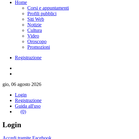
Home
Corsi e appuntamenti
Profili pubblici
Siti Web
Notizie
Cultura
Video
Oroscopo
Promozioni
Registrazione
gio, 06 agosto 2026
Login
Registrazione
Guida all'uso
(0)
Login
Accedi tramite Facebook