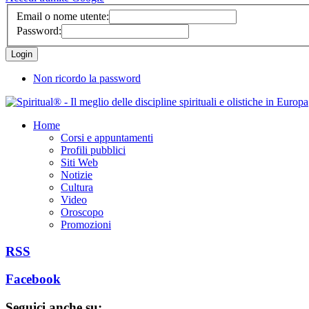
Email o nome utente:
Password:
Non ricordo la password
Home
Corsi e appuntamenti
Profili pubblici
Siti Web
Notizie
Cultura
Video
Oroscopo
Promozioni
RSS
Facebook
Seguici anche su: