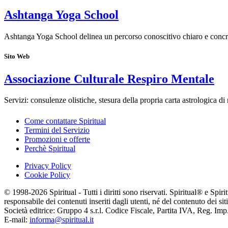
Ashtanga Yoga School
Ashtanga Yoga School delinea un percorso conoscitivo chiaro e concr
Sito Web
Associazione Culturale Respiro Mentale
Servizi: consulenze olistiche, stesura della propria carta astrologica di
Come contattare Spiritual
Termini del Servizio
Promozioni e offerte
Perchè Spiritual
Privacy Policy
Cookie Policy
© 1998-2026 Spiritual - Tutti i diritti sono riservati. Spiritual® e Spi
responsabile dei contenuti inseriti dagli utenti, né del contenuto dei siti
Società editrice: Gruppo 4 s.r.l. Codice Fiscale, Partita IVA, Reg. I
E-mail:
informa@spiritual.it