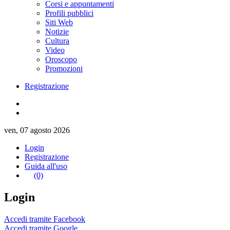
Corsi e appuntamenti
Profili pubblici
Siti Web
Notizie
Cultura
Video
Oroscopo
Promozioni
Registrazione
ven, 07 agosto 2026
Login
Registrazione
Guida all'uso
(0)
Login
Accedi tramite Facebook
Accedi tramite Google