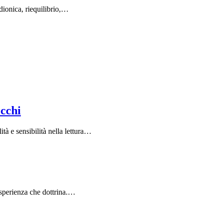
adionica, riequilibrio,…
occhi
à e sensibilità nella lettura…
 esperienza che dottrina.…