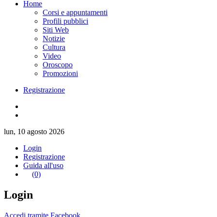
Home
Corsi e appuntamenti
Profili pubblici
Siti Web
Notizie
Cultura
Video
Oroscopo
Promozioni
Registrazione
lun, 10 agosto 2026
Login
Registrazione
Guida all'uso
(0)
Login
Accedi tramite Facebook