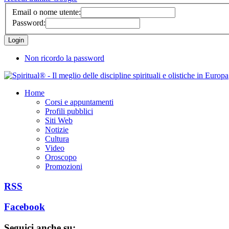
Email o nome utente:
Password:
Non ricordo la password
Home
Corsi e appuntamenti
Profili pubblici
Siti Web
Notizie
Cultura
Video
Oroscopo
Promozioni
RSS
Facebook
Seguici anche su: