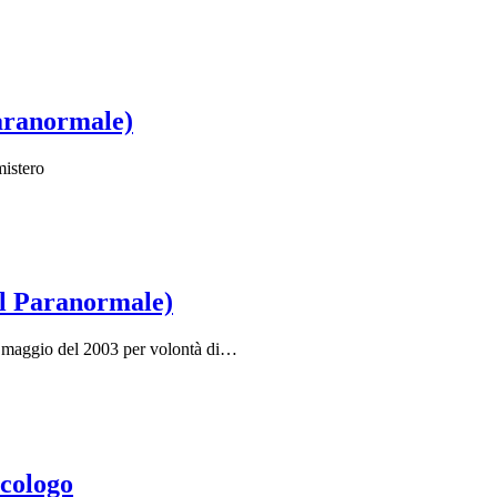
paranormale)
mistero
ul Paranormale)
l maggio del 2003 per volontà di…
cologo