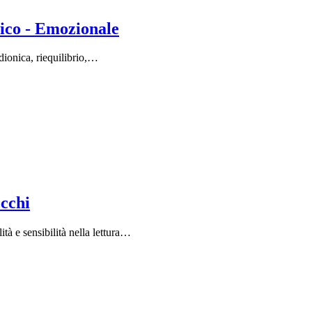
ico - Emozionale
adionica, riequilibrio,…
occhi
à e sensibilità nella lettura…