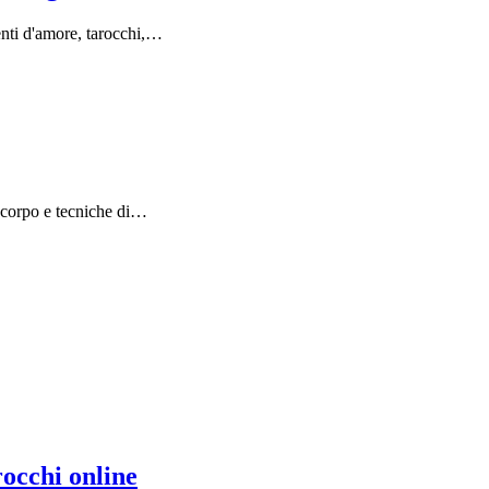
menti d'amore, tarocchi,…
al corpo e tecniche di…
rocchi online