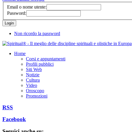
Email o nome utente:
Password:
Non ricordo la password
Home
Corsi e appuntamenti
Profili pubblici
Siti Web
Notizie
Cultura
Video
Oroscopo
Promozioni
RSS
Facebook
Seguici anche su: