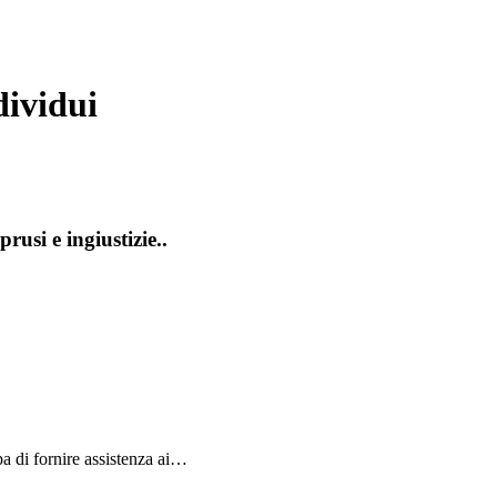
dividui
usi e ingiustizie..
pa di fornire assistenza ai…