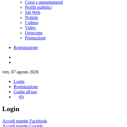
Corsi e appuntamenti
Profili pubblici
Siti Web
Notizie
Cultura
Video
Oroscopo
Promozioni
Registrazione
ven, 07 agosto 2026
Login
Registrazione
Guida all'uso
(0)
Login
Accedi tramite Facebook
Accedi tramite Google