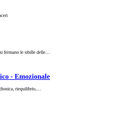
nceri
si fermano le sibille delle…
ico - Emozionale
adionica, riequilibrio,…