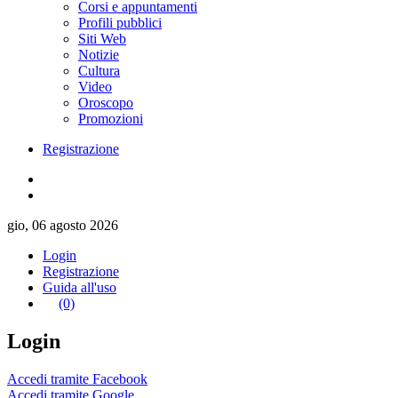
Corsi e appuntamenti
Profili pubblici
Siti Web
Notizie
Cultura
Video
Oroscopo
Promozioni
Registrazione
gio, 06 agosto 2026
Login
Registrazione
Guida all'uso
(0)
Login
Accedi tramite Facebook
Accedi tramite Google