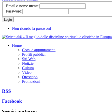
Email o nome utente:
Password:
Non ricordo la password
Home
Corsi e appuntamenti
Profili pubblici
Siti Web
Notizie
Cultura
Video
Oroscopo
Promozioni
RSS
Facebook
Seguici anche su: