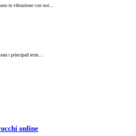
trano in vibrazione con noi…
ronta i principali temi…
rocchi online