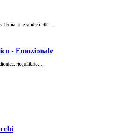
si fermano le sibille delle…
ico - Emozionale
adionica, riequilibrio,…
occhi