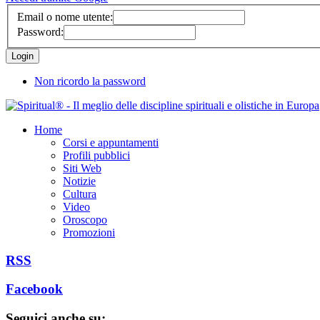
Email o nome utente:
Password:
Non ricordo la password
Home
Corsi e appuntamenti
Profili pubblici
Siti Web
Notizie
Cultura
Video
Oroscopo
Promozioni
RSS
Facebook
Seguici anche su: