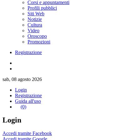
Corsi e appuntamenti
Profili pubblici
Siti Web
Notizie
Cultura
Video
Oroscopo
Promozioni
Registrazione
sab, 08 agosto 2026
Login
Registrazione
Guida all'uso
(0)
Login
Accedi tramite Facebook
Accedi tramite Google