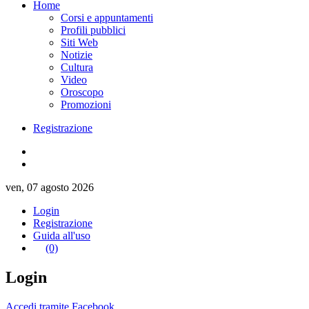
Home
Corsi e appuntamenti
Profili pubblici
Siti Web
Notizie
Cultura
Video
Oroscopo
Promozioni
Registrazione
ven, 07 agosto 2026
Login
Registrazione
Guida all'uso
(0)
Login
Accedi tramite Facebook