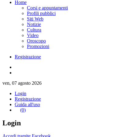
Home
Corsi e appuntamenti
Profili pubblici
Siti Web
Notizie
Cultura
Video
Oroscopo
Promozioni
Registrazione
ven, 07 agosto 2026
Login
Registrazione
Guida all'uso
(0)
Login
Accedi tramite Facebook