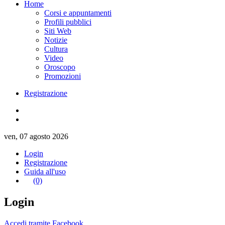
Home
Corsi e appuntamenti
Profili pubblici
Siti Web
Notizie
Cultura
Video
Oroscopo
Promozioni
Registrazione
ven, 07 agosto 2026
Login
Registrazione
Guida all'uso
(0)
Login
Accedi tramite Facebook