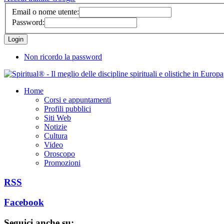
Email o nome utente:
Password:
Non ricordo la password
Home
Corsi e appuntamenti
Profili pubblici
Siti Web
Notizie
Cultura
Video
Oroscopo
Promozioni
RSS
Facebook
Seguici anche su: