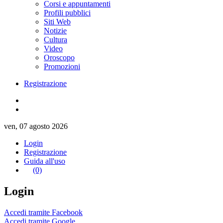
Corsi e appuntamenti
Profili pubblici
Siti Web
Notizie
Cultura
Video
Oroscopo
Promozioni
Registrazione
ven, 07 agosto 2026
Login
Registrazione
Guida all'uso
(0)
Login
Accedi tramite Facebook
Accedi tramite Google