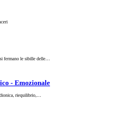
nceri
si fermano le sibille delle…
ico - Emozionale
adionica, riequilibrio,…