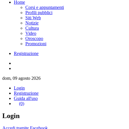
Home
Corsi e appuntamenti
Profili pubblici
Siti Web
Notizie
Cultura
Video
Oroscopo
Promozioni
Registrazione
dom, 09 agosto 2026
Login
Registrazione
Guida all'uso
(0)
Login
Accedi tramite Facebook