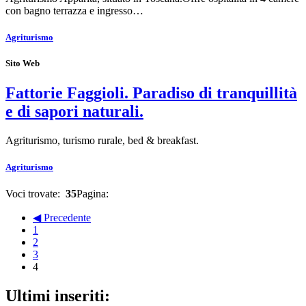
con bagno terrazza e ingresso…
Agriturismo
Sito Web
Fattorie Faggioli. Paradiso di tranquillità
e di sapori naturali.
Agriturismo, turismo rurale, bed & breakfast.
Agriturismo
Voci trovate:
35
Pagina:
◀ Precedente
1
2
3
4
Ultimi inseriti: