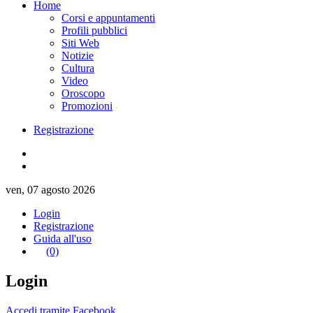
Home
Corsi e appuntamenti
Profili pubblici
Siti Web
Notizie
Cultura
Video
Oroscopo
Promozioni
Registrazione
ven, 07 agosto 2026
Login
Registrazione
Guida all'uso
(0)
Login
Accedi tramite Facebook