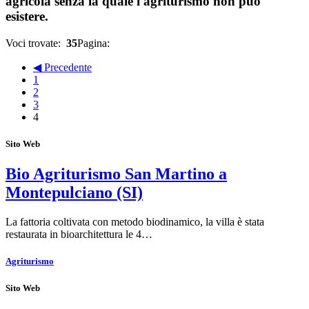
agricola senza la quale l'agriturismo non può
esistere.
Voci trovate:
35
Pagina:
◀ Precedente
1
2
3
4
Sito Web
Bio Agriturismo San Martino a
Montepulciano (SI)
La fattoria coltivata con metodo biodinamico, la villa è stata
restaurata in bioarchitettura le 4…
Agriturismo
Sito Web