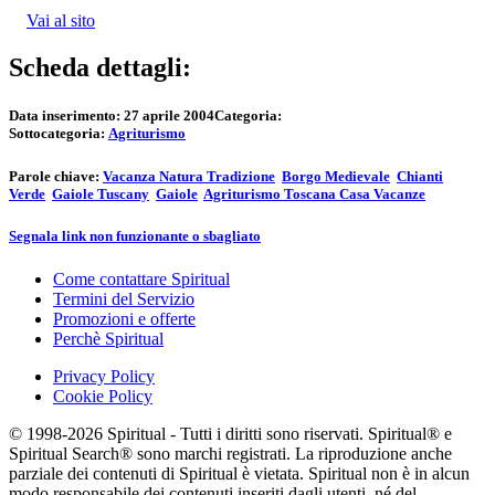
Vai al sito
Scheda dettagli:
Data inserimento:
27 aprile 2004
Categoria:
Sottocategoria:
Agriturismo
Parole chiave:
Vacanza Natura Tradizione
Borgo Medievale
Chianti
Verde
Gaiole Tuscany
Gaiole
Agriturismo Toscana Casa Vacanze
Segnala link non funzionante o sbagliato
Come contattare Spiritual
Termini del Servizio
Promozioni e offerte
Perchè Spiritual
Privacy Policy
Cookie Policy
© 1998-2026 Spiritual - Tutti i diritti sono riservati. Spiritual® e
Spiritual Search® sono marchi registrati. La riproduzione anche
parziale dei contenuti di Spiritual è vietata. Spiritual non è in alcun
modo responsabile dei contenuti inseriti dagli utenti, né del