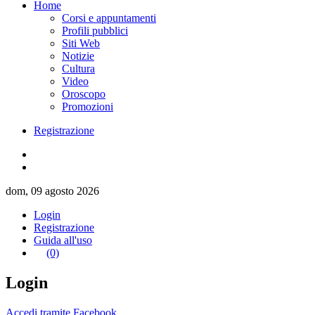
Home
Corsi e appuntamenti
Profili pubblici
Siti Web
Notizie
Cultura
Video
Oroscopo
Promozioni
Registrazione
dom, 09 agosto 2026
Login
Registrazione
Guida all'uso
(0)
Login
Accedi tramite Facebook