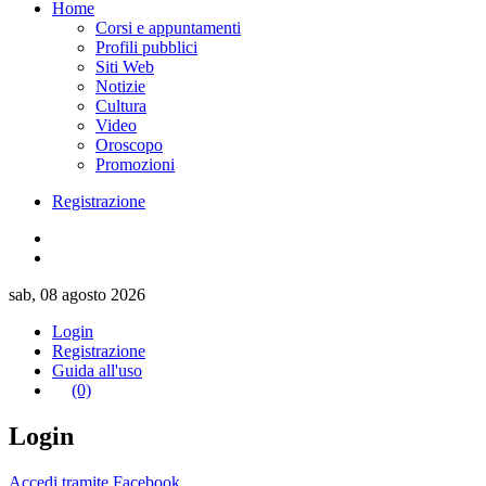
Home
Corsi e appuntamenti
Profili pubblici
Siti Web
Notizie
Cultura
Video
Oroscopo
Promozioni
Registrazione
sab, 08 agosto 2026
Login
Registrazione
Guida all'uso
(0)
Login
Accedi tramite Facebook