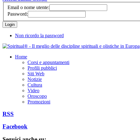
Email o nome utente:
Password:
Non ricordo la password
Home
Corsi e appuntamenti
Profili pubblici
Siti Web
Notizie
Cultura
Video
Oroscopo
Promozioni
RSS
Facebook
Seguici anche su: