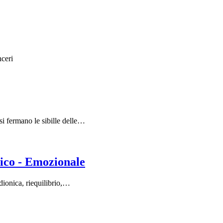
nceri
si fermano le sibille delle…
ico - Emozionale
adionica, riequilibrio,…