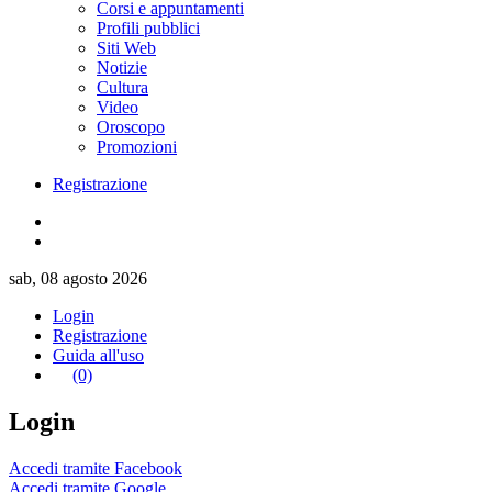
Corsi e appuntamenti
Profili pubblici
Siti Web
Notizie
Cultura
Video
Oroscopo
Promozioni
Registrazione
sab, 08 agosto 2026
Login
Registrazione
Guida all'uso
(0)
Login
Accedi tramite Facebook
Accedi tramite Google