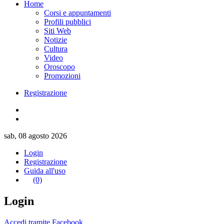
Home
Corsi e appuntamenti
Profili pubblici
Siti Web
Notizie
Cultura
Video
Oroscopo
Promozioni
Registrazione
sab, 08 agosto 2026
Login
Registrazione
Guida all'uso
(0)
Login
Accedi tramite Facebook