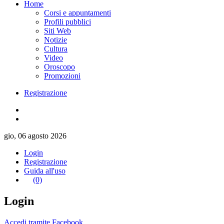
Home
Corsi e appuntamenti
Profili pubblici
Siti Web
Notizie
Cultura
Video
Oroscopo
Promozioni
Registrazione
gio, 06 agosto 2026
Login
Registrazione
Guida all'uso
(0)
Login
Accedi tramite Facebook