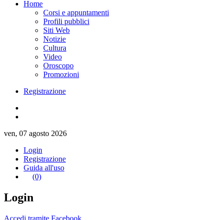
Home
Corsi e appuntamenti
Profili pubblici
Siti Web
Notizie
Cultura
Video
Oroscopo
Promozioni
Registrazione
ven, 07 agosto 2026
Login
Registrazione
Guida all'uso
(0)
Login
Accedi tramite Facebook