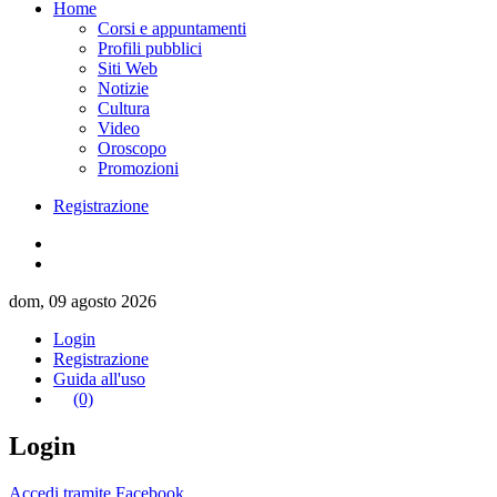
Home
Corsi e appuntamenti
Profili pubblici
Siti Web
Notizie
Cultura
Video
Oroscopo
Promozioni
Registrazione
dom, 09 agosto 2026
Login
Registrazione
Guida all'uso
(0)
Login
Accedi tramite Facebook