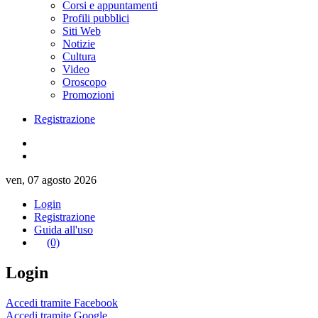
Corsi e appuntamenti
Profili pubblici
Siti Web
Notizie
Cultura
Video
Oroscopo
Promozioni
Registrazione
ven, 07 agosto 2026
Login
Registrazione
Guida all'uso
(0)
Login
Accedi tramite Facebook
Accedi tramite Google