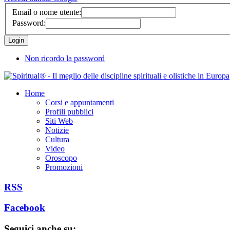
Email o nome utente:
Password:
Non ricordo la password
Home
Corsi e appuntamenti
Profili pubblici
Siti Web
Notizie
Cultura
Video
Oroscopo
Promozioni
RSS
Facebook
Seguici anche su: