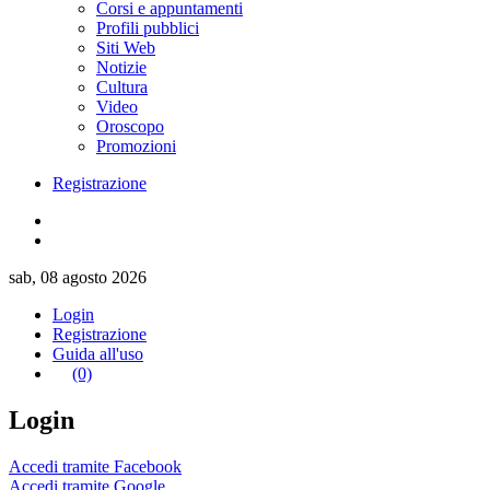
Corsi e appuntamenti
Profili pubblici
Siti Web
Notizie
Cultura
Video
Oroscopo
Promozioni
Registrazione
sab, 08 agosto 2026
Login
Registrazione
Guida all'uso
(0)
Login
Accedi tramite Facebook
Accedi tramite Google