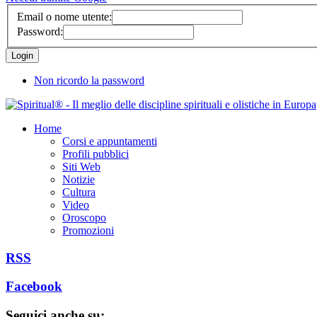
Email o nome utente:
Password:
Non ricordo la password
Home
Corsi e appuntamenti
Profili pubblici
Siti Web
Notizie
Cultura
Video
Oroscopo
Promozioni
RSS
Facebook
Seguici anche su: