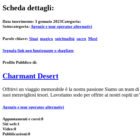
Scheda dettagli:
Data inserimento:
3 gennaio 2023
Categoria:
Sottocategoria:
Agenzie e tour operator alternativi
Parole chiave:
Sinai
magico
spiritualità
sacro
Mosè
Segnala link non funzionante o sbagliato
Profilo Pubblico di:
Charmant Desert
Offrirvi un viaggio memorabile è la nostra passione Siamo un team di 
suoi meravigliosi tesori. Lavoriamo sodo per offrire ai nostri ospiti 
Agenzie e tour operator alternativi
Appuntamenti e corsi:
0
Siti web:
1
Video:
0
Pubblicazioni:
0