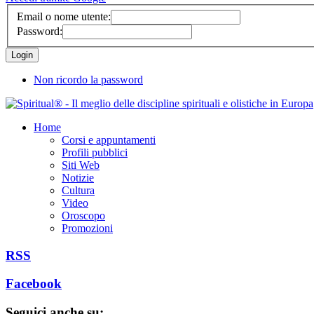
Email o nome utente:
Password:
Non ricordo la password
Home
Corsi e appuntamenti
Profili pubblici
Siti Web
Notizie
Cultura
Video
Oroscopo
Promozioni
RSS
Facebook
Seguici anche su: