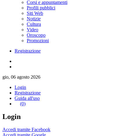
Corsi e appuntamenti
Profili pubblici
Siti Web
Notizie
Cultura
Video
Oroscopo
Promozioni
Registrazione
gio, 06 agosto 2026
Login
Registrazione
Guida all'uso
(0)
Login
Accedi tramite Facebook
Accedi tramite Google