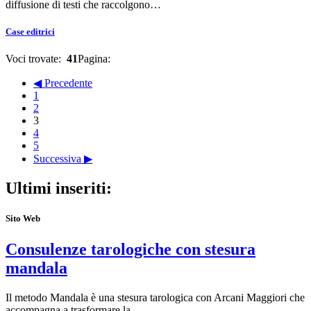
diffusione di testi che raccolgono…
Case editrici
Voci trovate:
41
Pagina:
◀ Precedente
1
2
3
4
5
Successiva ▶
Ultimi inseriti:
Sito Web
Consulenze tarologiche con stesura
mandala
Il metodo Mandala è una stesura tarologica con Arcani Maggiori che
accompagna a trasformare la…