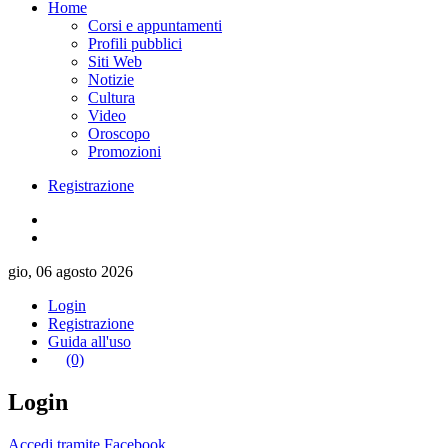
Home
Corsi e appuntamenti
Profili pubblici
Siti Web
Notizie
Cultura
Video
Oroscopo
Promozioni
Registrazione
gio, 06 agosto 2026
Login
Registrazione
Guida all'uso
(0)
Login
Accedi tramite Facebook