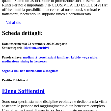
qualità. Siamo un’associ​azione di promo​zione so​ciale iscritta al
Runts Per noi è importante l’ INCLUSIVITA’ ED ESCLUSIVITA’:
offrire a tutti la possibilità di accedere ai nostri corsi, seminari e
trattamenti, ricevendo un supporto unico e personalizzato.
Vai al sito
Scheda dettagli:
Data inserimento:
23 settembre 2025
Categoria:
Sottocategoria:
Medium, sensitivi
Parole chiave:
medianità
costellazioni familiari
kobido
yoga nidra
meditazione
sitting in the power
Segnala link non funzionante o sbagliato
Profilo Pubblico di:
Elena Soffientini
Sono una specialista nelle discipline evolutive e dedico la mia vita a
sostenere le persone nel raggiungimento di un benessere completo.
Con oltre dieci anni di esperienza, ho sviluppato un approccio