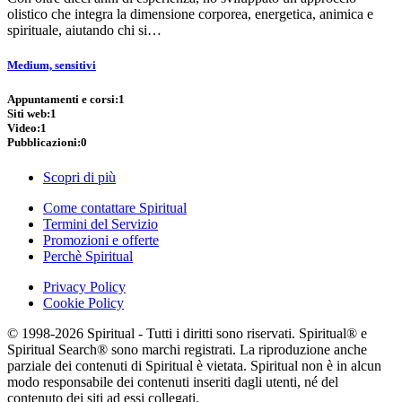
olistico che integra la dimensione corporea, energetica, animica e
spirituale, aiutando chi si…
Medium, sensitivi
Appuntamenti e corsi:
1
Siti web:
1
Video:
1
Pubblicazioni:
0
Scopri di più
Come contattare Spiritual
Termini del Servizio
Promozioni e offerte
Perchè Spiritual
Privacy Policy
Cookie Policy
© 1998-2026 Spiritual - Tutti i diritti sono riservati. Spiritual® e
Spiritual Search® sono marchi registrati. La riproduzione anche
parziale dei contenuti di Spiritual è vietata. Spiritual non è in alcun
modo responsabile dei contenuti inseriti dagli utenti, né del
contenuto dei siti ad essi collegati.