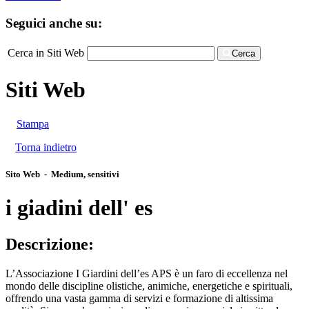
Seguici anche su:
Cerca in Siti Web
Cerca
Siti Web
Stampa
Torna indietro
Sito Web - Medium, sensitivi
i giadini dell' es
Descrizione:
L’Associa​zione I Giardini dell’es APS è un fa​ro di ec​cellenza nel
mon​do delle discipline olistiche, animiche, energetiche e spirituali,
off​rendo una va​sta gam​ma di se​rvizi e forma​zione di altissima