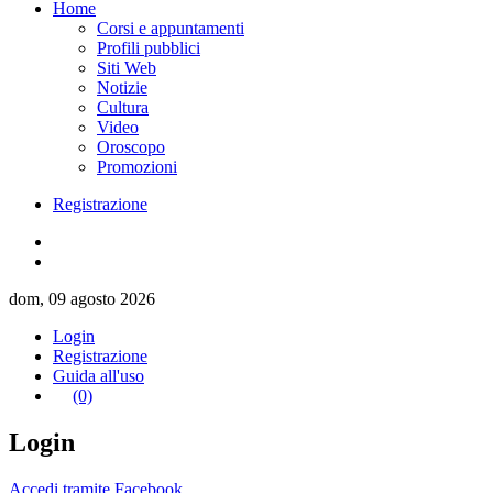
Home
Corsi e appuntamenti
Profili pubblici
Siti Web
Notizie
Cultura
Video
Oroscopo
Promozioni
Registrazione
dom, 09 agosto 2026
Login
Registrazione
Guida all'uso
(0)
Login
Accedi tramite Facebook