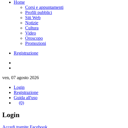
Home
Corsi e appuntamenti
Profili pubblici
Siti Web
Notizie
Cultura
Video
Oroscopo
Promozioni
Registrazione
ven, 07 agosto 2026
Login
Registrazione
Guida all'uso
(0)
Login
Accedi tramite Facebook