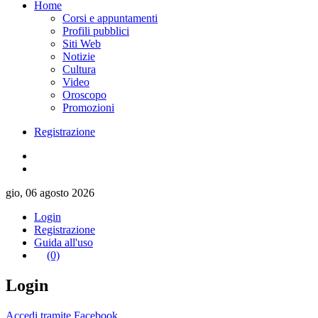
Home
Corsi e appuntamenti
Profili pubblici
Siti Web
Notizie
Cultura
Video
Oroscopo
Promozioni
Registrazione
gio, 06 agosto 2026
Login
Registrazione
Guida all'uso
(0)
Login
Accedi tramite Facebook