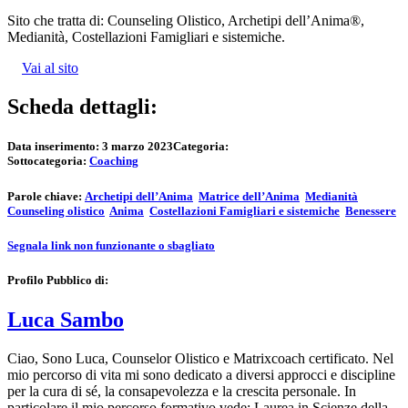
Sito che tratta di: Counseling Olistico, Archetipi dell’Anima®,
Medianità, Costellazioni Famigliari e sistemiche.
Vai al sito
Scheda dettagli:
Data inserimento:
3 marzo 2023
Categoria:
Sottocategoria:
Coaching
Parole chiave:
Archetipi dell’Anima
Matrice dell’Anima
Medianità
Counseling olistico
Anima
Costellazioni Famigliari e sistemiche
Benessere
Segnala link non funzionante o sbagliato
Profilo Pubblico di:
Luca Sambo
Ciao, Sono Luca, Counselor Olistico e Matrixcoach certificato. Nel
mio percorso di vita mi sono dedicato a diversi approcci e discipline
per la cura di sé, la consapevolezza e la crescita personale. In
particolare il mio percorso formativo vede: Laurea in Scienze della