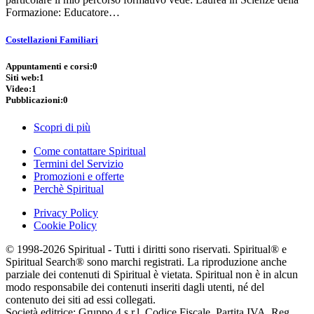
Formazione: Educatore…
Costellazioni Familiari
Appuntamenti e corsi:
0
Siti web:
1
Video:
1
Pubblicazioni:
0
Scopri di più
Come contattare Spiritual
Termini del Servizio
Promozioni e offerte
Perchè Spiritual
Privacy Policy
Cookie Policy
© 1998-2026 Spiritual - Tutti i diritti sono riservati. Spiritual® e
Spiritual Search® sono marchi registrati. La riproduzione anche
parziale dei contenuti di Spiritual è vietata. Spiritual non è in alcun
modo responsabile dei contenuti inseriti dagli utenti, né del
contenuto dei siti ad essi collegati.
Società editrice: Gruppo 4 s.r.l. Codice Fiscale, Partita IVA, Reg.