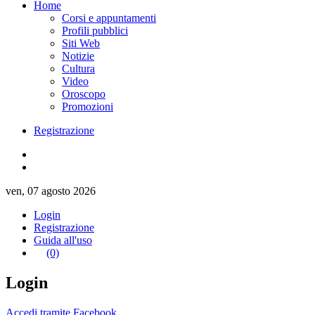
Home
Corsi e appuntamenti
Profili pubblici
Siti Web
Notizie
Cultura
Video
Oroscopo
Promozioni
Registrazione
ven, 07 agosto 2026
Login
Registrazione
Guida all'uso
(0)
Login
Accedi tramite Facebook