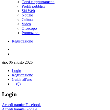
Corsi e appuntamenti
Profili pubblici
Siti Web
Notizie
Cultura
Video
Oroscopo
Promozioni
Registrazione
gio, 06 agosto 2026
Login
Registrazione
Guida all'uso
(0)
Login
Accedi tramite Facebook
Accedi tramite Google