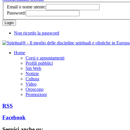
Email o nome utente:
Password:
Non ricordo la password
Home
Corsi e appuntamenti
Profili pubblici
Siti Web
Notizie
Cultura
Video
Oroscopo
Promozioni
RSS
Facebook
Seguici anche su: