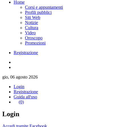
Home
Corsi e appuntamenti
Profili pubblici
Siti Web
Notizie
Cultura
Video
Oroscopo
Promozioni
Registrazione
gio, 06 agosto 2026
Login
Registrazione
Guida all'uso
(0)
Login
Accedi tramite Facebook