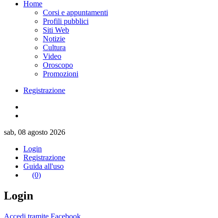
Home
Corsi e appuntamenti
Profili pubblici
Siti Web
Notizie
Cultura
Video
Oroscopo
Promozioni
Registrazione
sab, 08 agosto 2026
Login
Registrazione
Guida all'uso
(0)
Login
Accedi tramite Facebook