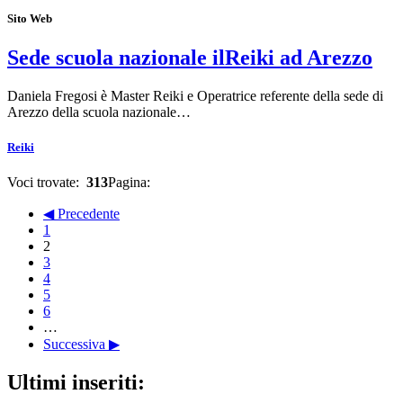
Sito Web
Sede scuola nazionale ilReiki ad Arezzo
Daniela Fregosi è Master Reiki e Operatrice referente della sede di
Arezzo della scuola nazionale…
Reiki
Voci trovate:
313
Pagina:
◀ Precedente
1
2
3
4
5
6
…
Successiva ▶
Ultimi inseriti: