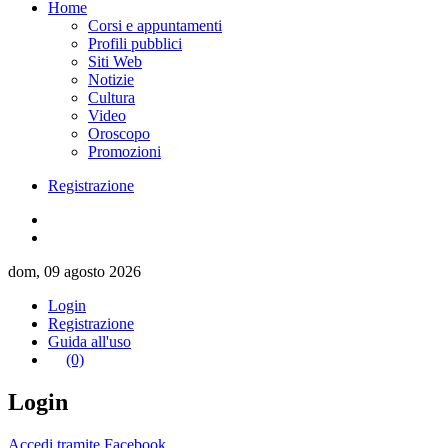
Home
Corsi e appuntamenti
Profili pubblici
Siti Web
Notizie
Cultura
Video
Oroscopo
Promozioni
Registrazione
dom, 09 agosto 2026
Login
Registrazione
Guida all'uso
(0)
Login
Accedi tramite Facebook