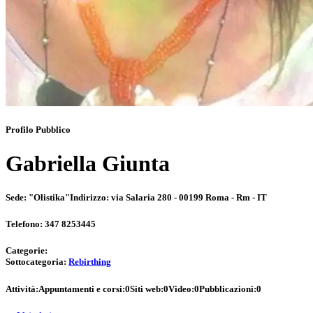
Profilo Pubblico
Gabriella Giunta
Sede:
"Olistika"
Indirizzo:
via Salaria 280 - 00199 Roma - Rm - IT
Telefono:
347 8253445
Categorie:
Sottocategoria:
Rebirthing
Attività:
Appuntamenti e corsi:
0
Siti web:
0
Video:
0
Pubblicazioni:
0