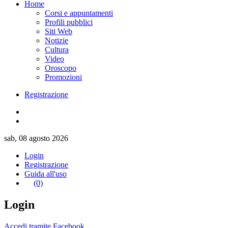
Home
Corsi e appuntamenti
Profili pubblici
Siti Web
Notizie
Cultura
Video
Oroscopo
Promozioni
Registrazione
sab, 08 agosto 2026
Login
Registrazione
Guida all'uso
(0)
Login
Accedi tramite Facebook