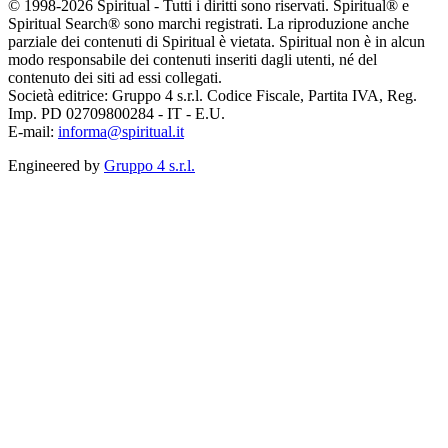
© 1998-2026 Spiritual - Tutti i diritti sono riservati. Spiritual® e
Spiritual Search® sono marchi registrati. La riproduzione anche
parziale dei contenuti di Spiritual è vietata. Spiritual non è in alcun
modo responsabile dei contenuti inseriti dagli utenti, né del
contenuto dei siti ad essi collegati.
Società editrice: Gruppo 4 s.r.l. Codice Fiscale, Partita IVA, Reg.
Imp. PD 02709800284 - IT - E.U.
E-mail:
informa@spiritual.it
Engineered by
Gruppo 4 s.r.l.