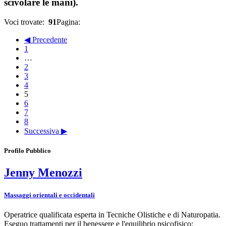
scivolare le mani).
Voci trovate:
91
Pagina:
◀ Precedente
1
…
2
3
4
5
6
7
8
Successiva ▶
Profilo Pubblico
Jenny Menozzi
Massaggi orientali e occidentali
Operatrice qualificata esperta in Tecniche Olistiche e di Naturopatia.
Eseguo trattamenti per il benessere e l'equilibrio psicofisico: