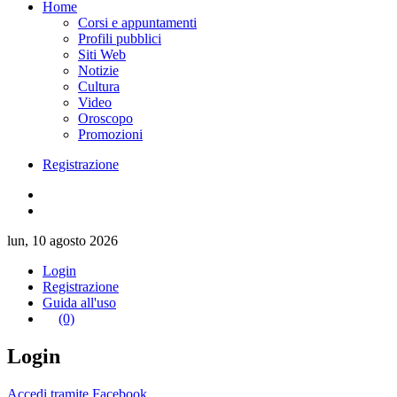
Home
Corsi e appuntamenti
Profili pubblici
Siti Web
Notizie
Cultura
Video
Oroscopo
Promozioni
Registrazione
lun, 10 agosto 2026
Login
Registrazione
Guida all'uso
(0)
Login
Accedi tramite Facebook