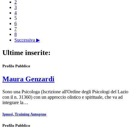
2
3
4
5
6
7
8
Successiva ▶
Ultime inserite:
Profilo Pubblico
Maura Genzardi
Sono una Psicologa (Iscrizione all'Ordine degli Psicologi del Lazio
con il n. 31360) con un approccio olistico e spirituale, che va ad
integrare la…
Ipnosi, Training Autogeno
Profilo Pubblico