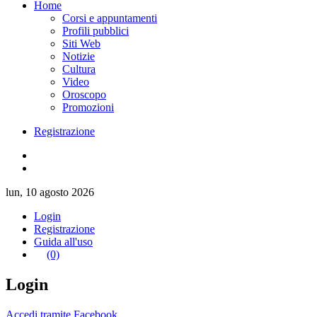
Home
Corsi e appuntamenti
Profili pubblici
Siti Web
Notizie
Cultura
Video
Oroscopo
Promozioni
Registrazione
lun, 10 agosto 2026
Login
Registrazione
Guida all'uso
(0)
Login
Accedi tramite Facebook