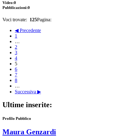
Video:
0
Pubblicazioni:
0
Voci trovate:
125
Pagina:
◀ Precedente
1
…
2
3
4
5
6
7
8
…
Successiva ▶
Ultime inserite:
Profilo Pubblico
Maura Genzardi