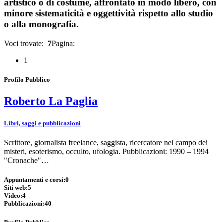
artistico o di costume, affrontato in modo libero, con
minore sistematicità e oggettività rispetto allo studio
o alla monografia.
Voci trovate:
7
Pagina:
1
Profilo Pubblico
Roberto La Paglia
Libri, saggi e pubblicazioni
Scrittore, giornalista freelance, saggista, ricercatore nel campo dei
misteri, esoterismo, occulto, ufologia. Pubblicazioni: 1990 – 1994
"Cronache"…
Appuntamenti e corsi:
0
Siti web:
5
Video:
4
Pubblicazioni:
40