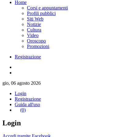
Home
Corsi e appuntamenti
Profili pubblici
Siti Web
Notizie
Cultura
Video
Oroscopo
Promozioni
Registrazione
gio, 06 agosto 2026
Login
Registrazione
Guida all'uso
(0)
Login
Accedi tramite Facebook