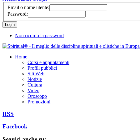
Email o nome utente:
Password:
Non ricordo la password
Home
Corsi e appuntamenti
Profili pubblici
Siti Web
Notizie
Cultura
Video
Oroscopo
Promozioni
RSS
Facebook
Seguici anche su: