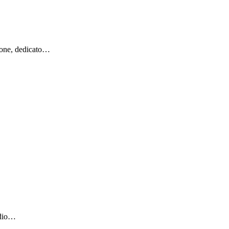
ione, dedicato…
udio…