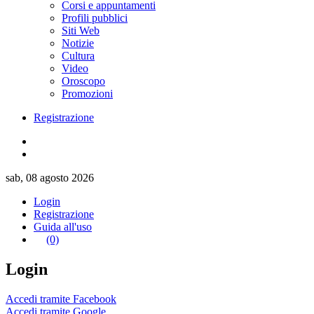
Corsi e appuntamenti
Profili pubblici
Siti Web
Notizie
Cultura
Video
Oroscopo
Promozioni
Registrazione
sab, 08 agosto 2026
Login
Registrazione
Guida all'uso
(0)
Login
Accedi tramite Facebook
Accedi tramite Google