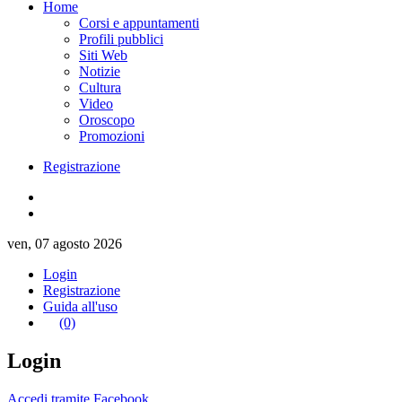
Home
Corsi e appuntamenti
Profili pubblici
Siti Web
Notizie
Cultura
Video
Oroscopo
Promozioni
Registrazione
ven, 07 agosto 2026
Login
Registrazione
Guida all'uso
(0)
Login
Accedi tramite Facebook