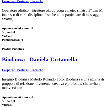
Corporee - Posturali, Tecniche
Operatore olistico - istruttore oki do yoga e meiso shiatsu 3° dan Mi
interesso di varie discipline olistiche ed in particolare di massaggi:
shiatsu,…
Appuntamenti e corsi:
0
Siti web:
0
Video:
0
Pubblicazioni:
0
Profilo Pubblico
Biodanza - Daniela Tartamella
Corporee - Posturali, Tecniche
Insegno Biodanza Metodo Rolando Toro. Biodanza è una attività di
gruppo e di relazione, divertente, creativa e profonda, che invita a
muoversi con…
Appuntamenti e corsi:
0
Siti web:
0
Video:
0