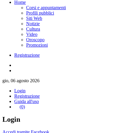
Home
Corsi e appuntamenti
Profili pubblici
Siti Web
Notizie
Cultura
Video
Oroscopo
Promozioni
Registrazione
gio, 06 agosto 2026
Login
Registrazione
Guida all'uso
(0)
Login
Accedi tramite Facebook