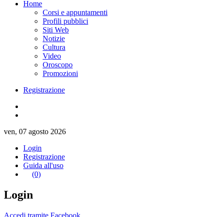
Home
Corsi e appuntamenti
Profili pubblici
Siti Web
Notizie
Cultura
Video
Oroscopo
Promozioni
Registrazione
ven, 07 agosto 2026
Login
Registrazione
Guida all'uso
(0)
Login
Accedi tramite Facebook