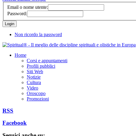
Email o nome utente:
Password:
Non ricordo la password
Home
Corsi e appuntamenti
Profili pubblici
Siti Web
Notizie
Cultura
Video
Oroscopo
Promozioni
RSS
Facebook
Seguici anche su: