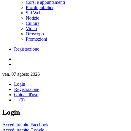
Corsi e appuntamenti
Profili pubblici
Siti Web
Notizie
Cultura
Video
Oroscopo
Promozioni
Registrazione
ven, 07 agosto 2026
Login
Registrazione
Guida all'uso
(0)
Login
Accedi tramite Facebook
Accedi tramite Google