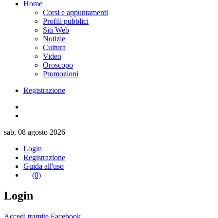
Home
Corsi e appuntamenti
Profili pubblici
Siti Web
Notizie
Cultura
Video
Oroscopo
Promozioni
Registrazione
sab, 08 agosto 2026
Login
Registrazione
Guida all'uso
(0)
Login
Accedi tramite Facebook