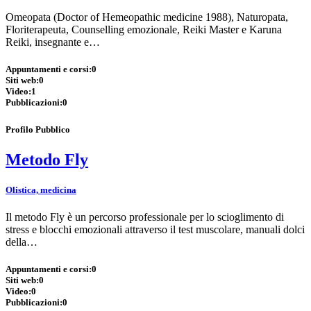
Omeopata (Doctor of Hemeopathic medicine 1988), Naturopata,
Floriterapeuta, Counselling emozionale, Reiki Master e Karuna
Reiki, insegnante e…
Appuntamenti e corsi:
0
Siti web:
0
Video:
1
Pubblicazioni:
0
Profilo Pubblico
Metodo Fly
Olistica, medicina
Il metodo Fly è un percorso professionale per lo scioglimento di
stress e blocchi emozionali attraverso il test muscolare, manuali dolci
della…
Appuntamenti e corsi:
0
Siti web:
0
Video:
0
Pubblicazioni:
0