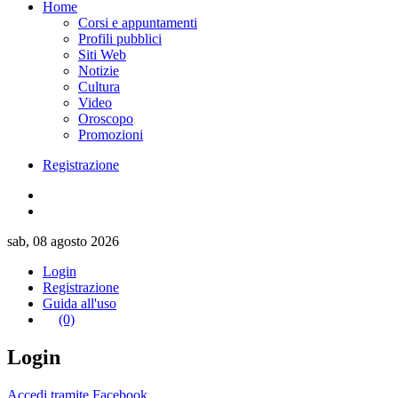
Home
Corsi e appuntamenti
Profili pubblici
Siti Web
Notizie
Cultura
Video
Oroscopo
Promozioni
Registrazione
sab, 08 agosto 2026
Login
Registrazione
Guida all'uso
(0)
Login
Accedi tramite Facebook