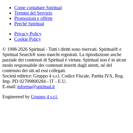
Come contattare Spiritual
Termini del Servizio
Promozioni e offerte
Perchè Spiritual
Privacy Policy
Cookie Policy
© 1998-2026 Spiritual - Tutti i diritti sono riservati. Spiritual® e
Spiritual Search® sono marchi registrati. La riproduzione anche
parziale dei contenuti di Spiritual è vietata. Spiritual non è in alcun
modo responsabile dei contenuti inseriti dagli utenti, né del
contenuto dei siti ad essi collegati.
Società editrice: Gruppo 4 s.r.l. Codice Fiscale, Partita IVA, Reg.
Imp. PD 02709800284 - IT - E.U.
E-mail:
informa@spiritual.it
Engineered by
Gruppo 4 s.r.l.