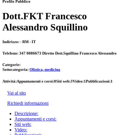
Profilo Pubblico
Dott.FKT Francesco
Alessandro Squillino
Indirizzo:
- RM - IT
Telefono:
347 0086673 Diretto Dott.Squillino Francesco Alessandro
Categorie:
Sottocategoria:
Olistica, medicina
Attività:
Appuntamenti e corsi:
0
Siti web:
3
Video:
1
Pubblicazioni:
1
Vai al sito
Richiedi informazioni
Descrizione:
Appuntamenti e corsi:
Siti web:
Video: