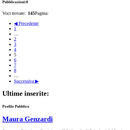
Pubblicazioni:
0
Voci trovate:
145
Pagina:
◀ Precedente
1
…
2
3
4
5
6
7
8
…
Successiva ▶
Ultime inserite:
Profilo Pubblico
Maura Genzardi