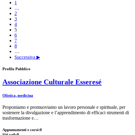
1
…
2
3
4
5
6
7
8
…
Successiva ▶
Profilo Pubblico
Associazione Culturale Esseresé
Olistica, medicina
Proponiamo e promuoviamo un lavoro personale e spirituale, per
sostenere la divulgazione e l’apprendimento di efficaci strumenti di
trasformazione e…
Appuntamenti e corsi:
0
Siti web:
0