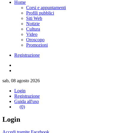
Home
Corsi e appuntamenti
Profili pubblici
Siti Web
Notizie
Cultura
Video
Oroscopo
Promozioni
Registrazione
sab, 08 agosto 2026
Login
Registrazione
Guida all'uso
(0)
Login
Accedi tramite Facebook