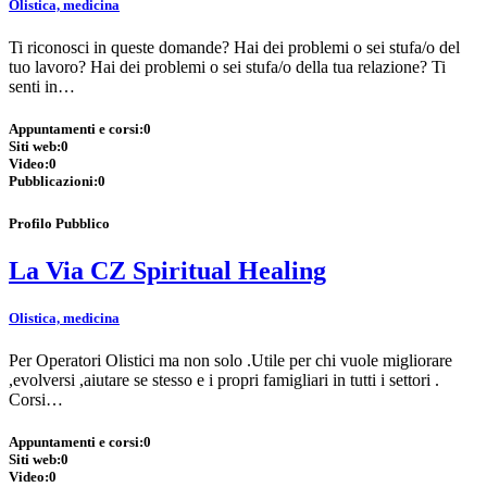
Olistica, medicina
Ti riconosci in queste domande? Hai dei problemi o sei stufa/o del
tuo lavoro? Hai dei problemi o sei stufa/o della tua relazione? Ti
senti in…
Appuntamenti e corsi:
0
Siti web:
0
Video:
0
Pubblicazioni:
0
Profilo Pubblico
La Via CZ Spiritual Healing
Olistica, medicina
Per Operatori Olistici ma non solo .Utile per chi vuole migliorare
,evolversi ,aiutare se stesso e i propri famigliari in tutti i settori .
Corsi…
Appuntamenti e corsi:
0
Siti web:
0
Video:
0