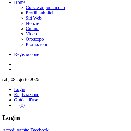
Home
Corsi e appuntamenti
Profili pubblici
Siti Web
Notizie
Cultura
Video
Oroscopo
Promozioni
Registrazione
sab, 08 agosto 2026
Login
Registrazione
Guida all'uso
(0)
Login
Accedi tramite Facebook