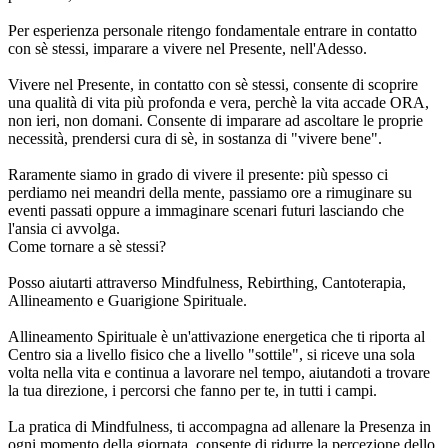
Per esperienza personale ritengo fondamentale entrare in contatto
con sè stessi, imparare a vivere nel Presente, nell'Adesso.
Vivere nel Presente, in contatto con sè stessi, consente di scoprire
una qualità di vita più profonda e vera, perchè la vita accade ORA,
non ieri, non domani. Consente di imparare ad ascoltare le proprie
necessità, prendersi cura di sè, in sostanza di "vivere bene".
Raramente siamo in grado di vivere il presente: più spesso ci
perdiamo nei meandri della mente, passiamo ore a rimuginare su
eventi passati oppure a immaginare scenari futuri lasciando che
l'ansia ci avvolga.
Come tornare a sè stessi?
Posso aiutarti attraverso Mindfulness, Rebirthing, Cantoterapia,
Allineamento e Guarigione Spirituale.
Allineamento Spirituale è un'attivazione energetica che ti riporta al
Centro sia a livello fisico che a livello "sottile", si riceve una sola
volta nella vita e continua a lavorare nel tempo, aiutandoti a trovare
la tua direzione, i percorsi che fanno per te, in tutti i campi.
La pratica di Mindfulness, ti accompagna ad allenare la Presenza in
ogni momento della giornata, consente di ridurre la percezione dello