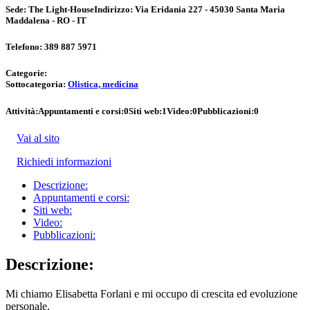
Sede:
The Light-House
Indirizzo:
Via Eridania 227 - 45030 Santa Maria
Maddalena - RO - IT
Telefono:
389 887 5971
Categorie:
Sottocategoria:
Olistica, medicina
Attività:
Appuntamenti e corsi:
0
Siti web:
1
Video:
0
Pubblicazioni:
0
Vai al sito
Richiedi informazioni
Descrizione:
Appuntamenti e corsi:
Siti web:
Video:
Pubblicazioni:
Descrizione:
Mi chiamo Elisabetta Forlani e mi occupo di crescita ed evoluzione
personale,