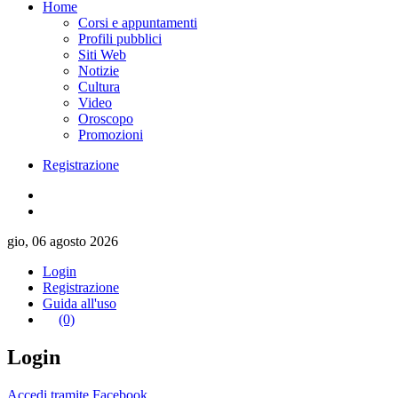
Home
Corsi e appuntamenti
Profili pubblici
Siti Web
Notizie
Cultura
Video
Oroscopo
Promozioni
Registrazione
gio, 06 agosto 2026
Login
Registrazione
Guida all'uso
(0)
Login
Accedi tramite Facebook