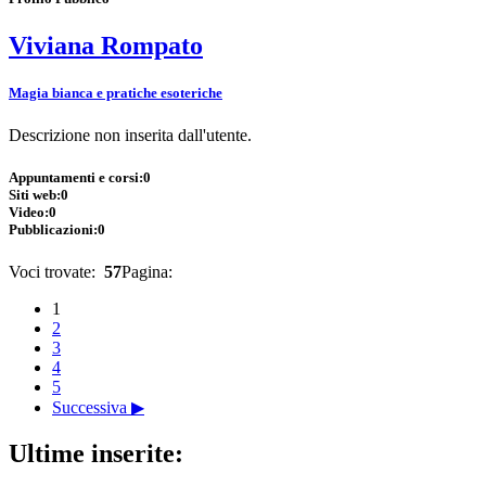
Viviana Rompato
Magia bianca e pratiche esoteriche
Descrizione non inserita dall'utente.
Appuntamenti e corsi:
0
Siti web:
0
Video:
0
Pubblicazioni:
0
Voci trovate:
57
Pagina:
1
2
3
4
5
Successiva ▶
Ultime inserite: